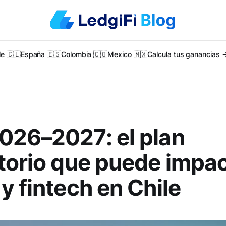
le 🇨🇱
España 🇪🇸
Colombia 🇨🇴
Mexico 🇲🇽
Calcula tus ganancias 
026–2027: el plan
torio que puede impa
y fintech en Chile