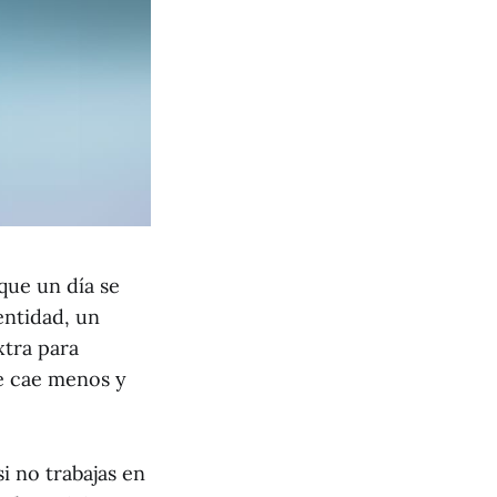
que un día se
entidad, un
xtra para
se cae menos y
i no trabajas en