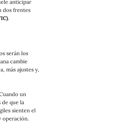
ele anticipar
n dos frentes
TIC)
.
os serán los
ñana cambie
a, más ajustes y,
. Cuando un
 de que la
iles sienten el
y operación.