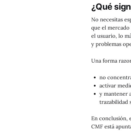
¿Qué signi
No necesitas esp
que el mercado 
el usuario, lo m
y problemas ope
Una forma razon
no concentra
activar medi
y mantener a
trazabilidad
En conclusión, 
CMF está apunta