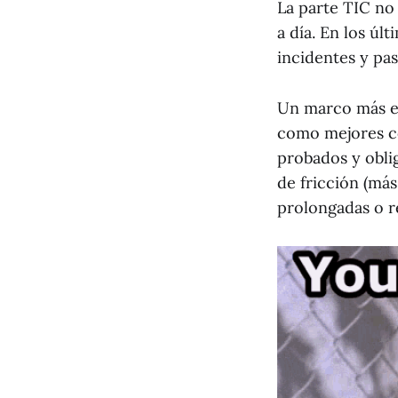
La parte TIC no 
a día. En los úl
incidentes y pa
Un marco más ex
como mejores co
probados y obli
de fricción (más
prolongadas o r