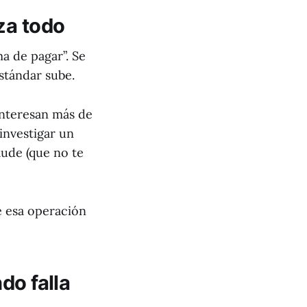
za todo
a de pagar”. Se
estándar sube.
interesan más de
 investigar un
aude (que no te
e esa operación
do falla