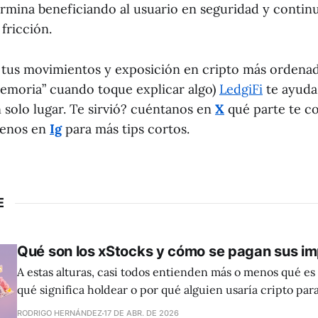
mina beneficiando al usuario en seguridad y contin
fricción.
r tus movimientos y exposición en cripto más ordenad
emoria” cuando toque explicar algo)
LedgiFi
te ayuda 
 solo lugar. Te sirvió? cuéntanos en
X
qué parte te c
uenos en
Ig
para más tips cortos.
E
Qué son los xStocks y cómo se pagan sus i
A estas alturas, casi todos entienden más o menos qué es
qué significa holdear o por qué alguien usaría cripto par
cuando aparece el concepto de xStocks, la conversación 
RODRIGO HERNÁNDEZ
17 DE ABR. DE 2026