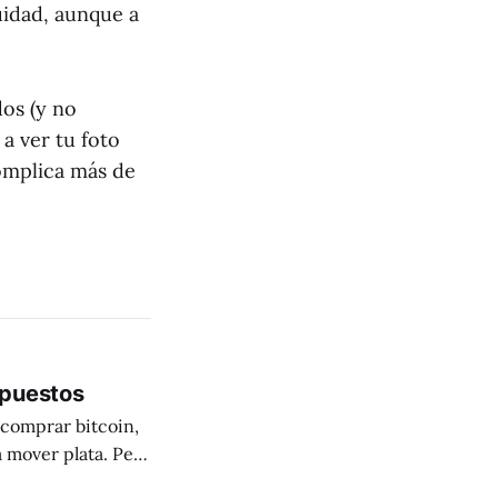
uidad, aunque a
os (y no
a ver tu foto
omplica más de
mpuestos
 comprar bitcoin,
a mover plata. Pero
se pone rara.