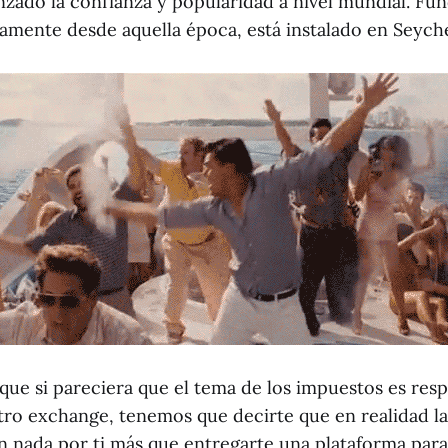
nzado la confianza y popularidad a nivel mundial. Fun
amente desde aquella época, está instalado en Seyche
que si pareciera que el tema de los impuestos es res
otro exchange, tenemos que decirte que en realidad la
 nada por ti más que entregarte una plataforma para