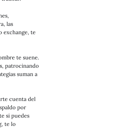
nes,
a, las
o exchange, te
nombre te suene.
es, patrocinando
rategias suman a
rte cuenta del
espaldo por
te si puedes
, te lo