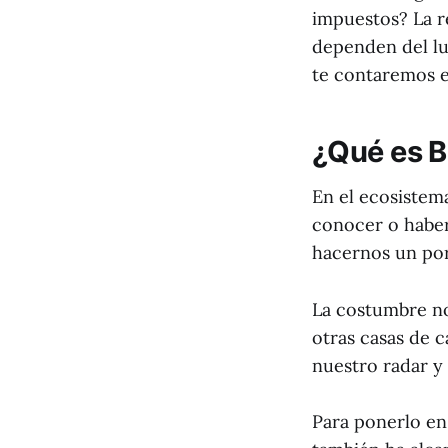
impuestos? La r
dependen del lu
te contaremos e
¿Qué es B
En el ecosistem
conocer o haber
hacernos un port
La costumbre no
otras casas de 
nuestro radar y h
Para ponerlo en