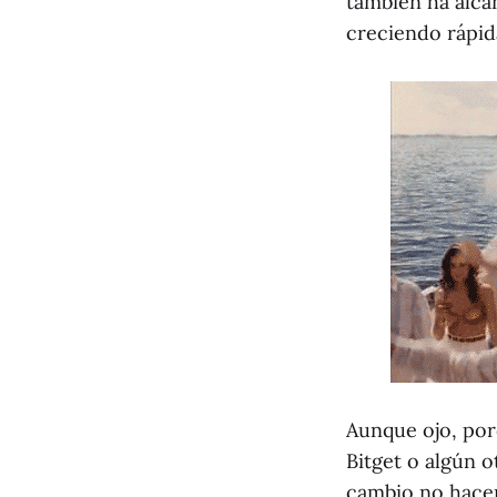
también ha alca
creciendo rápid
Aunque ojo, por
Bitget o algún 
cambio no hacen