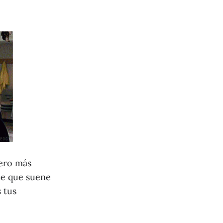
pero más
de que suene
 tus