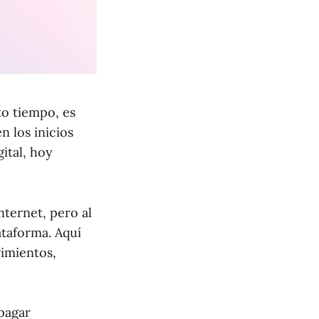
to tiempo, es
n los inicios
ital, hoy
ternet, pero al
ataforma. Aquí
vimientos,
pagar