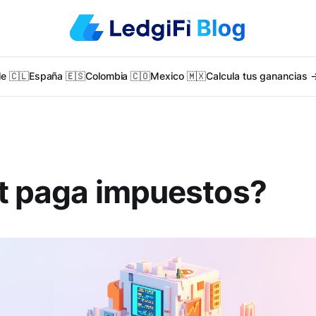
le 🇨🇱
España 🇪🇸
Colombia 🇨🇴
Mexico 🇲🇽
Calcula tus ganancias 
t paga impuestos?