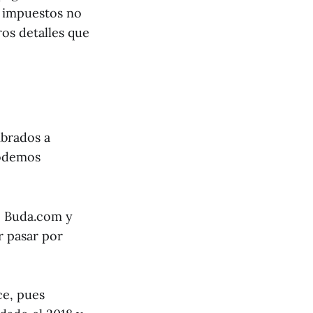
s impuestos no
os detalles que
mbrados a
podemos
, Buda.com y
r pasar por
ce, pues