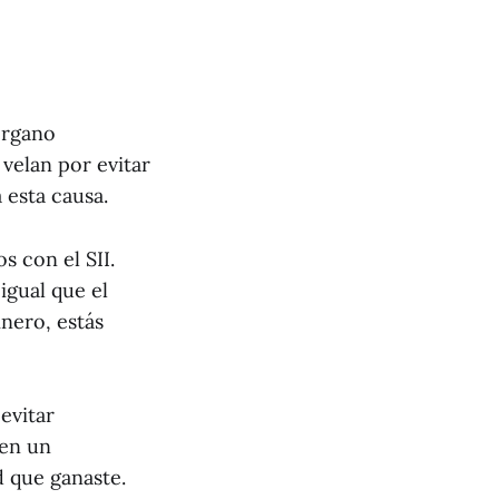
órgano
velan por evitar
 esta causa.
s con el SII.
igual que el
nero, estás
evitar
 en un
d que ganaste.